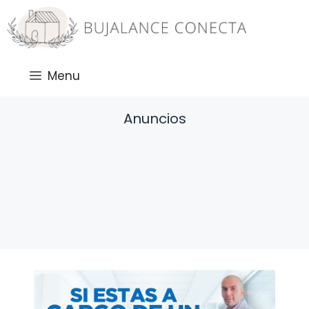
Saltar
al
contenido
Menu
Anuncios