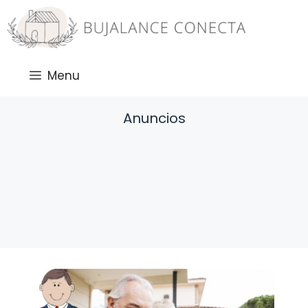
Saltar
al
contenido
Menu
Anuncios