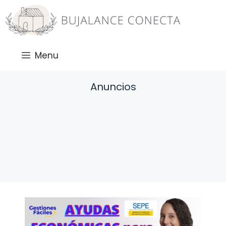
Saltar
al
contenido
Menu
Anuncios