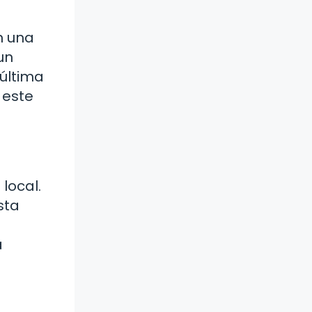
n una
un
 última
 este
local.
sta
a