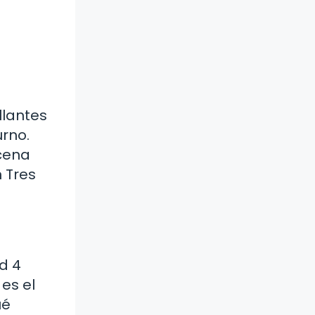
llantes
rno.
scena
n Tres
id 4
es el
ué