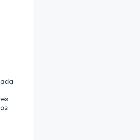
 cada
res
los