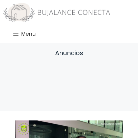
Saltar
al
contenido
Menu
Anuncios