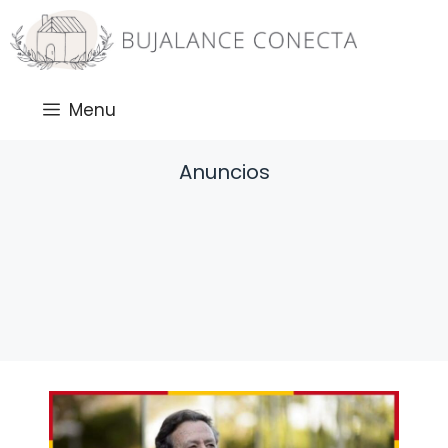
Saltar
al
contenido
Menu
Anuncios