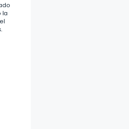
tado
 la
el
.