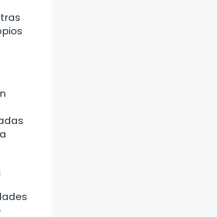
tras
opios
en
e
tadas
la
s
idades
e