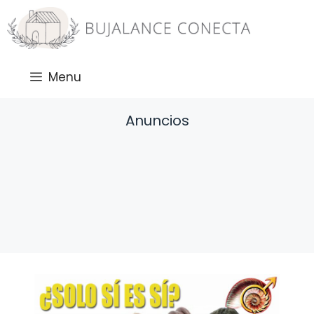
Saltar
al
contenido
Menu
Anuncios