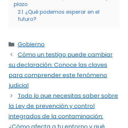
plazo
2.1
¿Qué podemos esperar en el
futuro?
Categorías
Gobierno
Cómo un testigo puede cambiar
su declaración: Conoce las claves
para comprender este fenómeno
judicial
Todo lo que necesitas saber sobre
la Ley de prevención y control
integrados de la contaminación:
¿Cómo afecta a tu entorno y qué