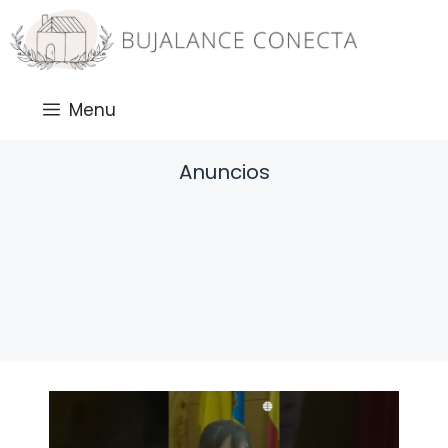
Saltar
al
contenido
Menu
Anuncios