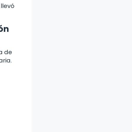
llevó
ión
la de
aria.