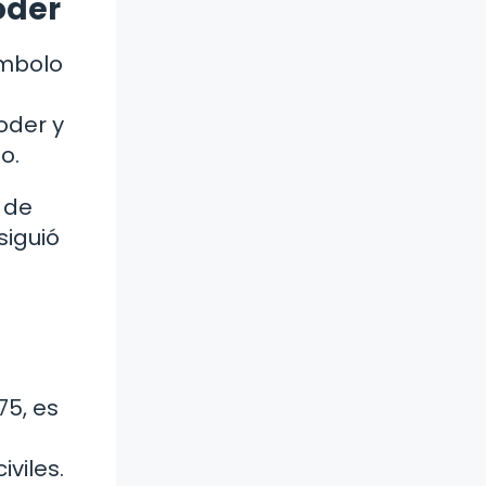
oder
ímbolo
oder y
o.
o de
siguió
75, es
iviles.