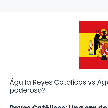
Águila Reyes Católicos vs Ág
poderoso?
Reyes Católicos: Una era de