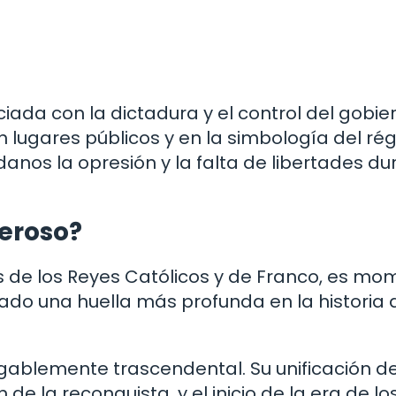
iada con la dictadura y el control del gobie
n lugares públicos y en la simbología del r
nos la opresión y la falta de libertades du
eroso?
 de los Reyes Católicos y de Franco, es mo
jado una huella más profunda en la historia 
egablemente trascendental. Su unificación de
n de la reconquista, y el inicio de la era de lo