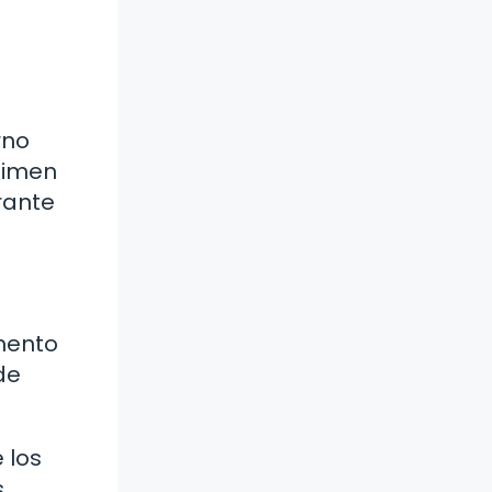
rno
égimen
rante
mento
de
 los
s