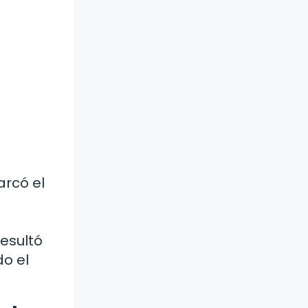
arcó el
a
resultó
do el