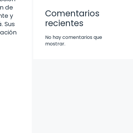
ón de
Comentarios
nte y
recientes
. Sus
nación
No hay comentarios que
mostrar.