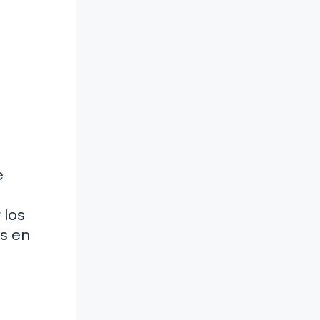
e
 los
as en