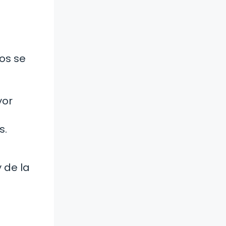
os se
yor
s.
 de la