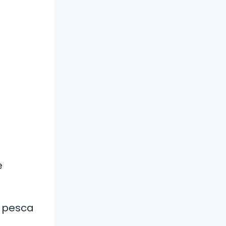
e
a pesca
d