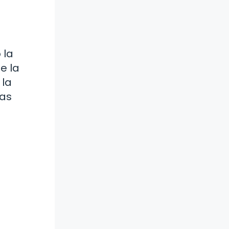
 la
e la
 la
tas