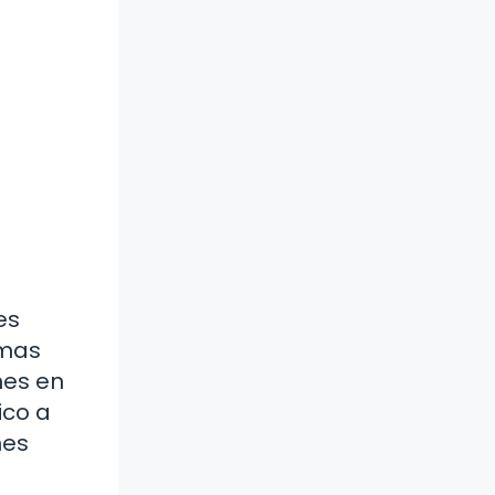
es
emas
nes en
ico a
nes