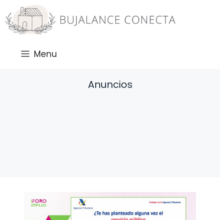
Saltar
al
contenido
Menu
Anuncios