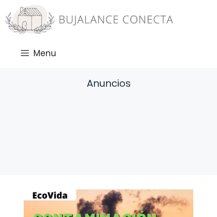
Saltar
al
contenido
Menu
Anuncios