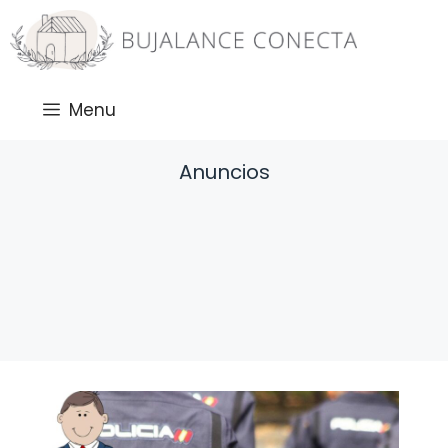
Saltar
al
contenido
Menu
Anuncios