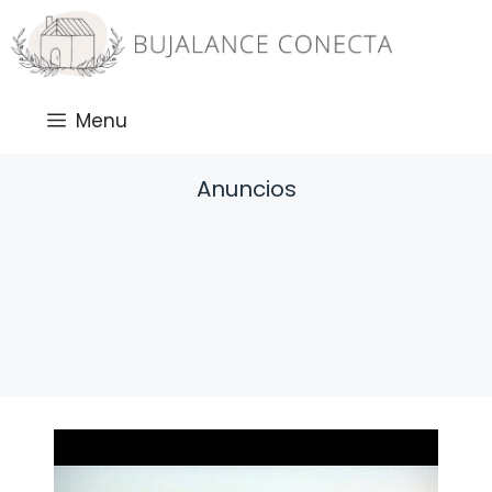
Saltar
al
contenido
Menu
Anuncios